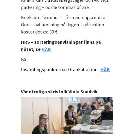
Rinki:s kärl vid Kasabergsvägen och vid VR:s
parkering – borde tömmas oftare.
Knektbro ”varuhus” – återvinningscentral:
Gratis avhämtning på dagen – på kvällen
kostar det c:a 39 €.
HRS – sorteringsanvisningar finns på
nätet, se
HÄR
BS
Insamlingspunkrerna i Grankulla finns
HÄR
Vår otroliga skrivtolk Viola Sundvik