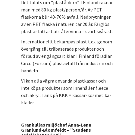
Det talats om ”plaståldern”. I Finland räknar
man med 80 kg plast/person/år. Av PET
flaskorna blir 40-70% avfall. Nedbrytningen
av en PET flaska i naturen tar 20 år. Färglös
plast är lättast att återvinna – svart svårast.
Internationellt bekämpas plast t.ex. genom
övergång till träbaserade produkter och
förbud av engångsartiklar. I Finland förädlar
Circo (Fortum) plastavfall från industrin och
handeln.
Vi kan alla vägra använda plastkassar och
inte köpa produkter som innehåller fleece
och akryl. Tänk på KKK = kassar-kosmetika-
kläder.
Grankullas miljöchef Anna-Lena
Granlund-Blomfeldt – ”Stadens
avfallshantering”