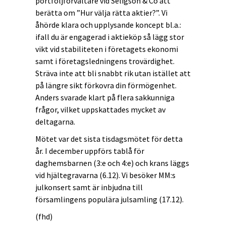
portföljförvaltare vid Seligson & Co att
berätta om ”Hur välja rätta aktier?”. Vi
åhörde klara och upplysande koncept bl.a.:
ifall du är engagerad i aktieköp så lägg stor
vikt vid stabiliteten i företagets ekonomi
samt i företagsledningens trovärdighet.
Sträva inte att bli snabbt rik utan istället att
på längre sikt förkovra din förmögenhet.
Anders svarade klart på flera sakkunniga
frågor, vilket uppskattades mycket av
deltagarna.
Mötet var det sista tisdagsmötet för detta
år. I december uppförs tablå för
daghemsbarnen (3:e och 4:e) och krans läggs
vid hjältegravarna (6.12). Vi besöker MM:s
julkonsert samt är inbjudna till
församlingens populära julsamling (17.12).
(fhd)