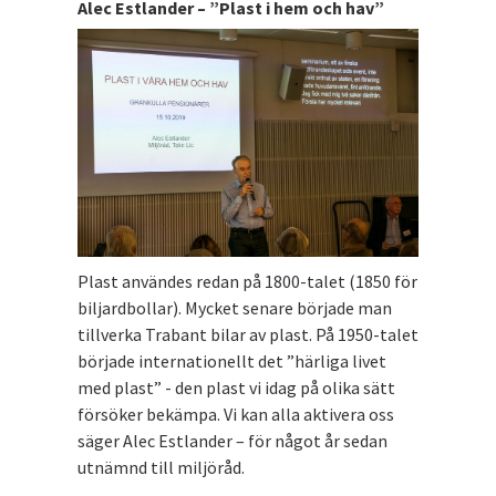
Alec Estlander – ”Plast i hem och hav”
Plast användes redan på 1800-talet (1850 för
biljardbollar). Mycket senare började man
tillverka Trabant bilar av plast. På 1950-talet
började internationellt det ”härliga livet
med plast” - den plast vi idag på olika sätt
försöker bekämpa. Vi kan alla aktivera oss
säger Alec Estlander – för något år sedan
utnämnd till miljöråd.