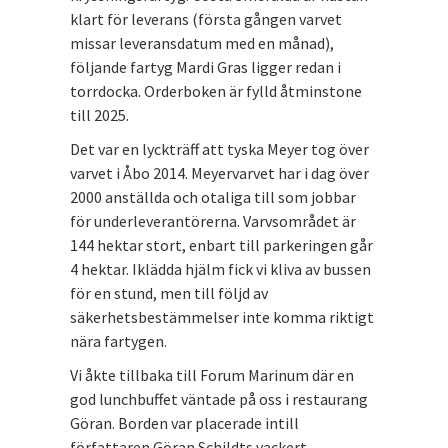
klart för leverans (första gången varvet
missar leveransdatum med en månad),
följande fartyg Mardi Gras ligger redan i
torrdocka. Orderboken är fylld åtminstone
till 2025.
Det var en lyckträff att tyska Meyer tog över
varvet i Åbo 2014. Meyervarvet har i dag över
2000 anställda och otaliga till som jobbar
för underleverantörerna. Varvsområdet är
144 hektar stort, enbart till parkeringen går
4 hektar. Iklädda hjälm fick vi kliva av bussen
för en stund, men till följd av
säkerhetsbestämmelser inte komma riktigt
nära fartygen.
Vi åkte tillbaka till Forum Marinum där en
god lunchbuffet väntade på oss i restaurang
Göran. Borden var placerade intill
författaren Göran Schildts vackert