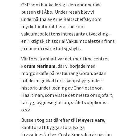
GSP som bänkade sig i den abonnerade
bussen till Åbo. Under resan blev vi
underhållna av Arne Baltscheffsky som
mycket initierat berättade om
vakuumtoalettens intressanta utveckling –
en riktig skithistoria! Vakuumtoaletten finns
ju numera i varje fartygshytt.
Vår första anhalt var det maritima centret
Forum Marinum
, där vi började med
morgonkaffe på restaurang Göran. Sedan
följde en guidad tur i skeppsbyggandets
historia under ledning av Charlotte von
Haartman, som visste det mesta om sjöfart,
fartyg, bygdeseglation, stålets uppkomst
o.s.v.
Bussen tog oss därefter till
Meyers varv
,
känt för att bygga stora lyxiga
kryssningsfartyg. Costa Smeralda är nästan