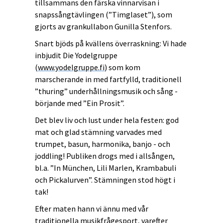
tillsammans den färska vinnarvisan i
snapssångtävlingen (”Timglaset”), som
gjorts av grankullabon Gunilla Stenfors.
Snart bjöds på kvällens överraskning: Vi hade
inbjudit Die Yodelgruppe
(
www.yodelgruppe.fi
) som kom
marscherande in med fartfylld, traditionell
”thuring” underhållningsmusik och sång -
börjande med ”Ein Prosit”.
Det blev liv och lust under hela festen: god
mat och glad stämning varvades med
trumpet, basun, harmonika, banjo - och
joddling! Publiken drogs med i allsången,
bl.a. ”In München, Lili Marlen, Krambabuli
och Pickalurven”. Stämningen stod högt i
tak!
Efter maten hann vi ännu med vår
traditionella musikfrågesport, varefter