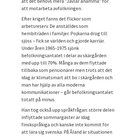
att det behövs mera ”Jävlar anamma” för
att motarbeta avfolkningen.
Efter kriget fanns det flickor som
arbetsreserv. De anställdes som
hembiträden i familjer. Pojkarna drog till
sjöss – fick se världen och gjorde karriär.
Under åren 1965-1975 sjönk
befolkningsantalet i delar av skärgården
med upp till 70%. Många av dem flyttade
tillbaka som pensionärer men trots att det
idag är klimatsmart att bo i skärgården och
man har hjälp av alla moderna
kommunikationer – går befolkningsantalet
totalt på minus.
Han tog också upp språkfrågan: större delen
inflyttade sommargäster är idag
finskspråkiga och kanske inte kommit för
att lära sig svenska. På Åland är situationen