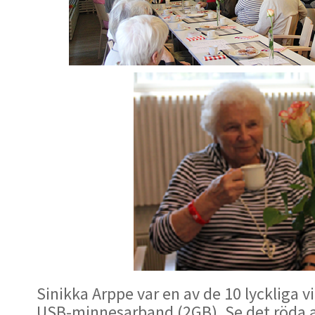
Sinikka Arppe var en av de 10 lyckliga v
USB-minnesarband (2GB). Se det röda