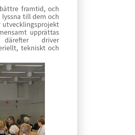
bättre framtid, och
, lyssna till dem och
r utvecklingsprojekt
emensamt upprättas
därefter driver
iellt, tekniskt och