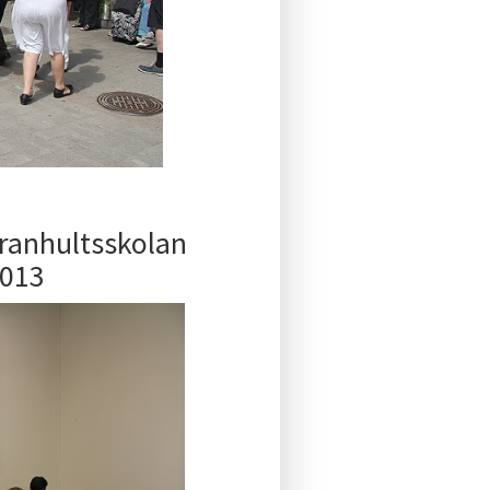
Granhultsskolan
2013