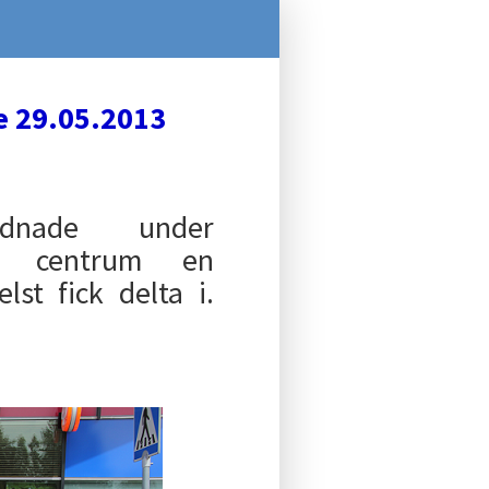
e 29.05.2013
rdnade under
la centrum en
lst fick delta i.