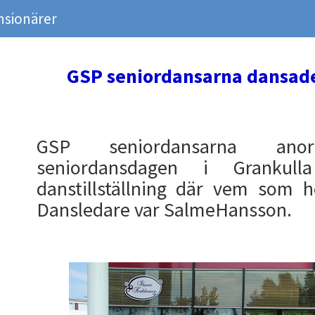
nsionärer
GSP seniordansarna dansad
GSP seniordansarna ano
seniordansdagen i Grankul
danstillställning där vem som he
Dansledare var SalmeHansson.