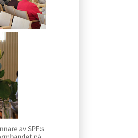
innare av SPF:s
 armbandet på