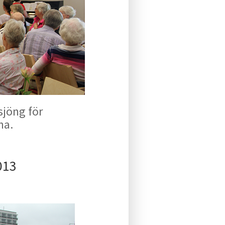
sjöng för
na.
013