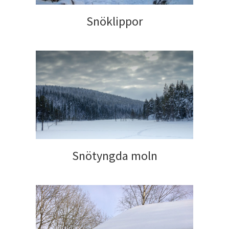
Snöklippor
Snötyngda moln