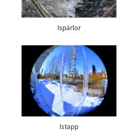
Ispärlor
Istapp