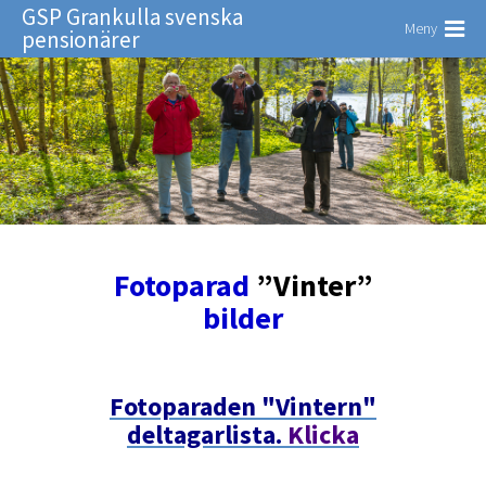
GSP Grankulla svenska
Meny
pensionärer
Fotoparad
”Vinter”
bilder
Fotoparaden "Vintern"
deltagarlista.
Klicka