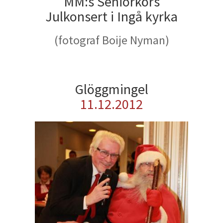
MM:s Seniorkörs
Julkonsert i Ingå kyrka
(fotograf Boije Nyman)
Glöggmingel
11.12.2012