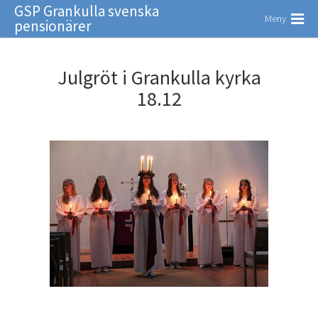
GSP Grankulla svenska
Meny
pensionärer
Julgröt i Grankulla kyrka
18.12