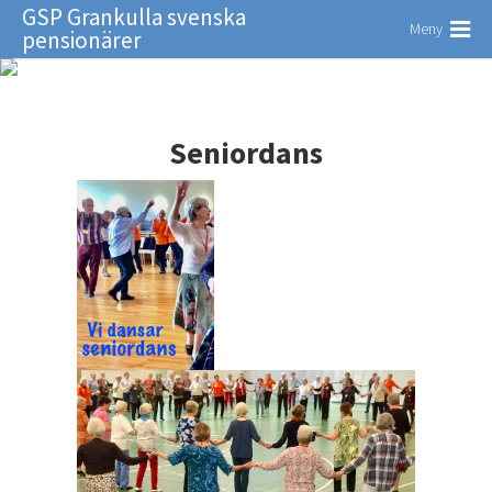
GSP Grankulla svenska
Meny
pensionärer
Seniordans