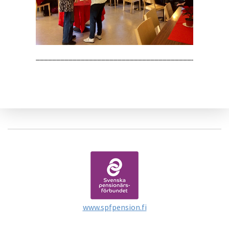
_______________________________________________
www.spfpension.fi