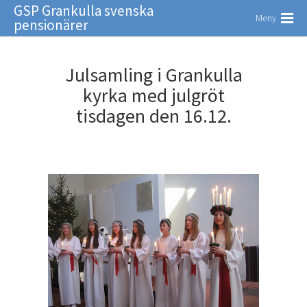
GSP Grankulla svenska
Meny
pensionärer
Julsamling i Grankulla
kyrka med julgröt
tisdagen den 16.12.