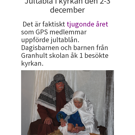
Jultablå i kyrkan den 2-3
december
Det är faktiskt
tjugonde året
som GPS medlemmar
uppförde jultablån.
Dagisbarnen och barnen från
Granhult skolan åk 1 besökte
kyrkan.