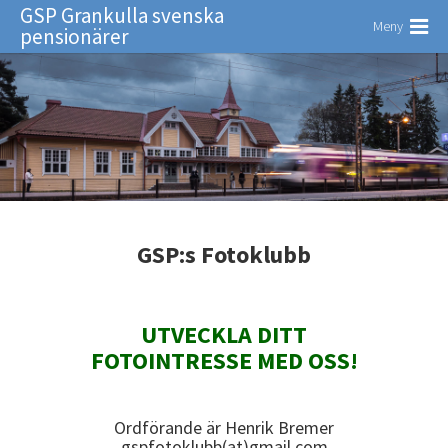
GSP Grankulla svenska
Meny
pensionärer
GSP:s Fotoklubb
UTVECKLA DITT
FOTOINTRESSE MED OSS!
Ordförande är Henrik Bremer
gspfotoklubb(at)gmail.com