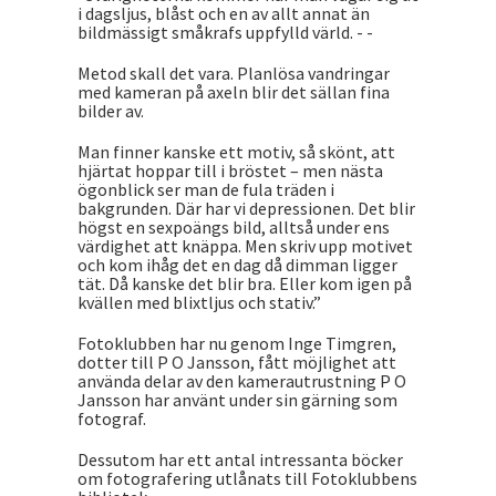
i dagsljus, blåst och en av allt annat än
bildmässigt småkrafs uppfylld värld. - -
Metod skall det vara. Planlösa vandringar
med kameran på axeln blir det sällan fina
bilder av.
Man finner kanske ett motiv, så skönt, att
hjärtat hoppar till i bröstet – men nästa
ögonblick ser man de fula träden i
bakgrunden. Där har vi depressionen. Det blir
högst en sexpoängs bild, alltså under ens
värdighet att knäppa. Men skriv upp motivet
och kom ihåg det en dag då dimman ligger
tät. Då kanske det blir bra. Eller kom igen på
kvällen med blixtljus och stativ.”
Fotoklubben har nu genom Inge Timgren,
dotter till P O Jansson, fått möjlighet att
använda delar av den kamerautrustning P O
Jansson har använt under sin gärning som
fotograf.
Dessutom har ett antal intressanta böcker
om fotografering utlånats till Fotoklubbens