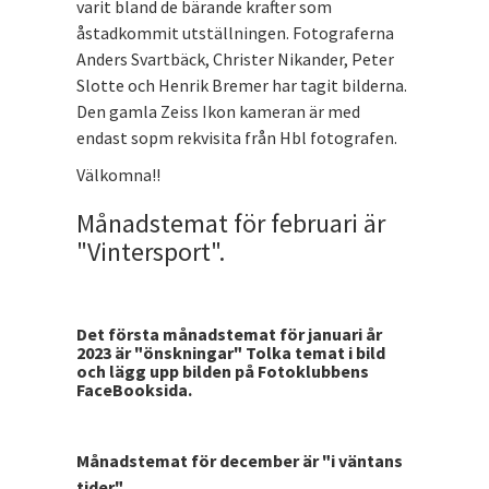
varit bland de bärande krafter som
åstadkommit utställningen. Fotograferna
Anders Svartbäck, Christer Nikander, Peter
Slotte och Henrik Bremer har tagit bilderna.
Den gamla Zeiss Ikon kameran är med
endast sopm rekvisita från Hbl fotografen.
Välkomna!!
Månadstemat för februari är
"Vintersport".
Det första månadstemat för januari år
2023 är "önskningar" Tolka temat i bild
och lägg upp bilden på Fotoklubbens
FaceBooksida.
Månadstemat för december är "i väntans
tider"