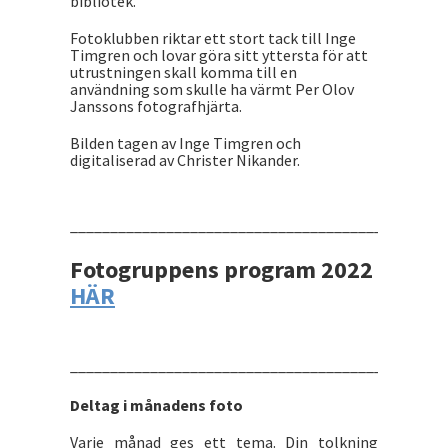
bibliotek.
Fotoklubben riktar ett stort tack till Inge
Timgren och lovar göra sitt yttersta för att
utrustningen skall komma till en
användning som skulle ha värmt Per Olov
Janssons fotografhjärta.
Bilden tagen av Inge Timgren och
digitaliserad av Christer Nikander.
_______________________________________________
Fotogruppens program 2022
HÄR
_______________________________________________
Deltag i månadens foto
Varje månad ges ett tema. Din tolkning