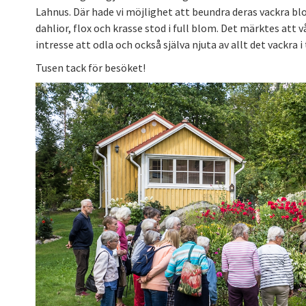
Lahnus. Där hade vi möjlighet att beundra deras vackra b
dahlior, flox och krasse stod i full blom. Det märktes att v
intresse att odla och också själva njuta av allt det vackra 
Tusen tack för besöket!