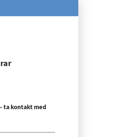
rar
 - ta kontakt med
_______________________