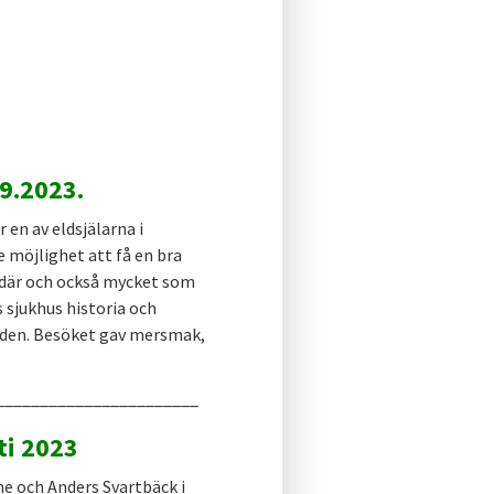
9.2023.
en av eldsjälarna i
e möjlighet att få en bra
t där och också mycket som
 sjukhus historia och
rden. Besöket gav mersmak,
_______________________
ti 2023
ne och Anders Svartbäck i