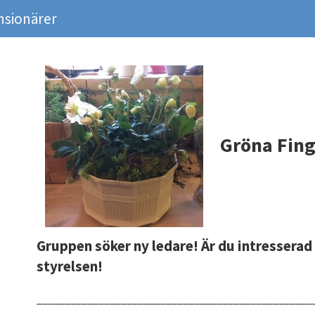
nsionärer
Gröna Fing
Gruppen söker ny ledare! Är du intresserad
styrelsen!
_________________________________________________