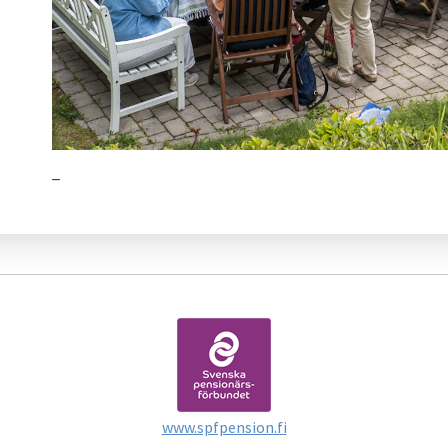
_
www.spfpension.fi