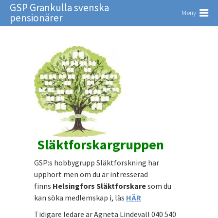
GSP Grankulla svenska
Meny
pensionärer
Släktforskargruppen
GSP:s hobbygrupp Släktforskning har
upphört men om du är intresserad
finns
Helsingfors Släktforskare
som du
kan söka medlemskap i, läs
HÄR
Tidigare ledare är Agneta Lindevall 040 540