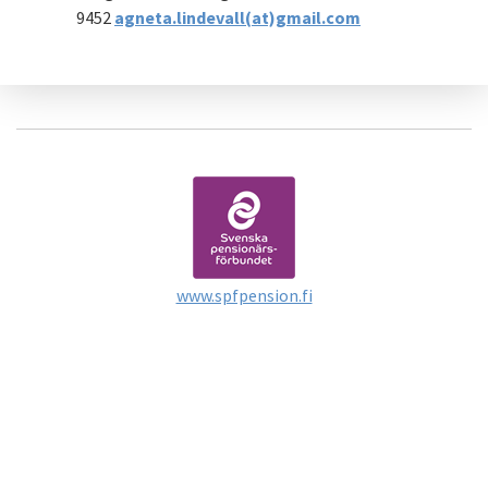
9452
agneta.lindevall(at)gmail.com
www.spfpension.fi