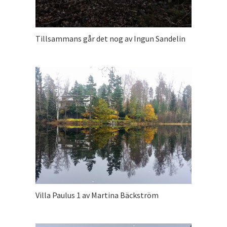
Tillsammans går det nog av Ingun Sandelin
Villa Paulus 1 av Martina Bäckström