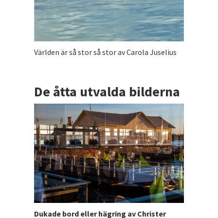
Världen är så stor så stor av Carola Juselius
De åtta utvalda bilderna
Dukade bord eller hägring av Christer