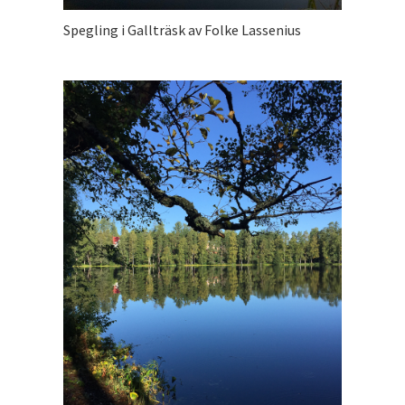
Spegling i Gallträsk av Folke Lassenius