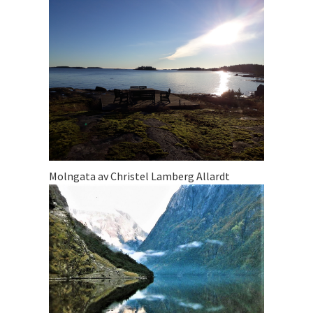
Molngata av Christel Lamberg Allardt