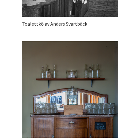
Toalettkö av Anders Svartbäck