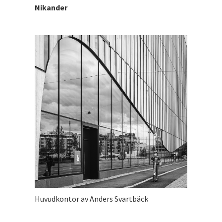
Nikander
Huvudkontor av Anders Svartbäck