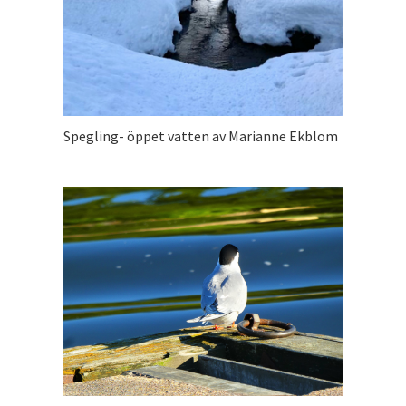
Spegling- öppet vatten av Marianne Ekblom