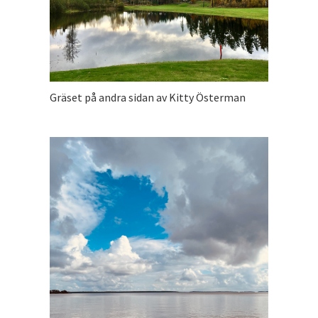
Gräset på andra sidan av Kitty Österman