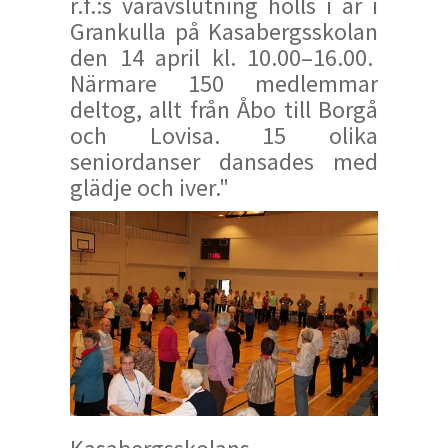
r.f.:s våravslutning hölls i år i
Grankulla på Kasabergsskolan
den 14 april kl. 10.00–16.00.
Närmare 150 medlemmar
deltog, allt från Åbo till Borgå
och Lovisa. 15 olika
seniordanser dansades med
glädje och iver."