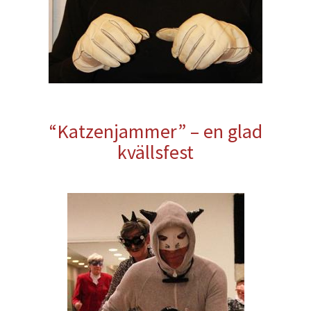
“Katzenjammer” – en glad
kvällsfest