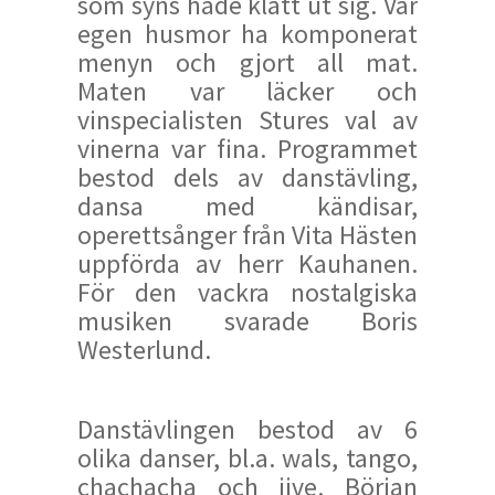
som syns hade klätt ut sig. Vår
egen husmor ha komponerat
menyn och gjort all mat.
Maten var läcker och
vinspecialisten Stures val av
vinerna var fina. Programmet
bestod dels av danstävling,
dansa med kändisar,
operettsånger från Vita Hästen
uppförda av herr Kauhanen.
För den vackra nostalgiska
musiken svarade Boris
Westerlund.
Danstävlingen bestod av 6
olika danser, bl.a. wals, tango,
chachacha och jive. Början