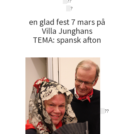
?
?
?
en glad fest 7 mars på
Villa Junghans
TEMA: spansk afton
?
?