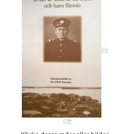
?
?
?