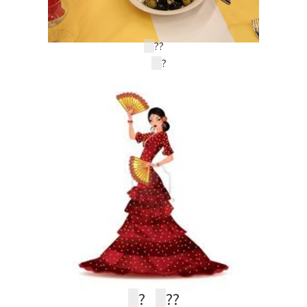
?
?
?
?
?
?