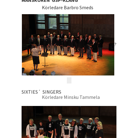
MANSKÖREN GSP-KLANG
Körledare Barbro Smeds
?
SIXTIES´ SINGERS
Körledare Minsku Tammela