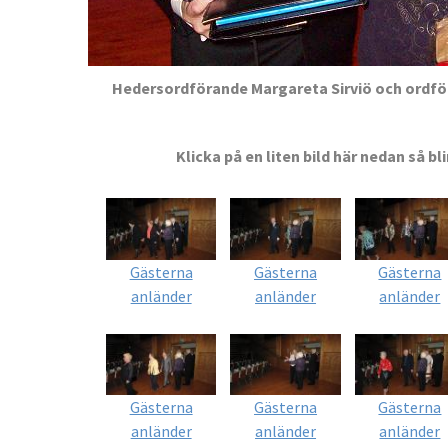
Hedersordförande Margareta Sirviö och ordfö
Klicka på en liten bild här nedan så bli
Gästerna
Gästerna
Gästerna
anländer
anländer
anländer
Gästerna
Gästerna
Gästerna
anländer
anländer
anländer