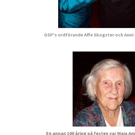
GSP's ordförande Affe Skogster och Anni O
En annan 100 åring på festen var Maja Am