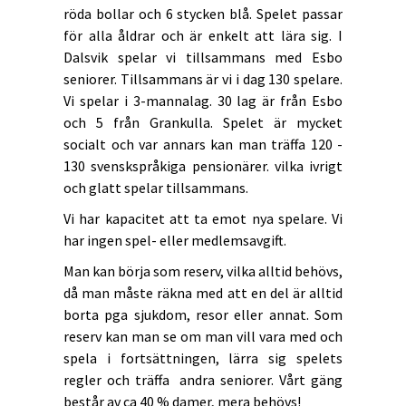
röda bollar och 6 stycken blå.
Spelet passar
för alla åldrar och är enkelt att lära sig. I
Dalsvik spelar vi tillsammans med Esbo
seniorer. Tillsammans är vi i dag 130 spelare.
Vi spelar i 3-mannalag. 30 lag är från Esbo
och 5 från
Grankulla.
Spelet är mycket
socialt och var annars kan man träffa 120 -
130 svenskspråkiga pensionärer. vilka ivrigt
och glatt spelar tillsammans.
Vi har kapacitet att ta emot nya spelare. Vi
har ingen spel- eller medlemsavgift.
Man kan börja som reserv, vilka alltid behövs,
då man måste räkna med att en del är alltid
borta pga sjukdom, resor eller annat. Som
reserv kan man se om man vill vara med och
spela i fortsättningen, lärra sig spelets
regler och träffa andra seniorer. Vårt gäng
består av ca 40 % damer, mera behövs!