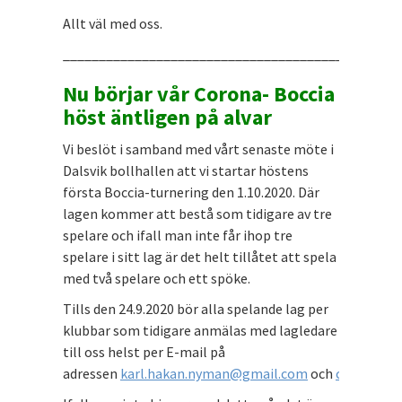
Allt väl med oss.
_______________________________________________
Nu börjar vår Corona- Boccia
höst äntligen på alvar
Vi beslöt i samband med vårt senaste möte i
Dalsvik bollhallen att vi startar höstens
första Boccia-turnering den 1.10.2020. Där
lagen kommer att bestå som tidigare av tre
spelare och ifall man inte får ihop tre
spelare i sitt lag är det helt tillåtet att spela
med två spelare och ett spöke.
Tills den 24.9.2020 bör alla spelande lag per
klubbar som tidigare anmälas med lagledare
till oss helst per E-mail på
adressen
karl.hakan.nyman@gmail.com
och
curt.lonn