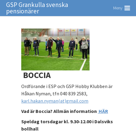
GSP Grankulla svenska
Meny
pensionärer
BOCCIA
Ordförande i ESP och GSP Hobby Klubben är
Håkan Nyman, tfn 040 839 2583,
karl.hakan.nyman(at)gmail.com
Vad är Boccia? Allmän information
HÄR
Speldag torsdagar kl. 9.30-12.00 i Dalsviks
bollhall