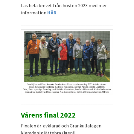
Läs hela brevet från hösten 2023 med mer
information
HÄR
_______________________________________________
_______________________________________________
Vårens final 2022
Finalen är avklarad och Grankullalagen
klarade sig jättebra (igen)!