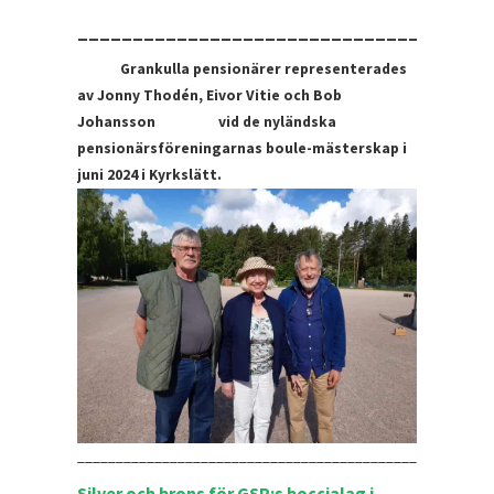
_____________________________________
Grankulla pensionärer representerades
av Jonny Thodén, Eivor Vitie och Bob
Johansson vid de nyländska
pensionärsföreningarnas boule-mästerskap i
juni 2024 i Kyrkslätt.
________________________________________________
Silver och brons för GSP:s boccialag i