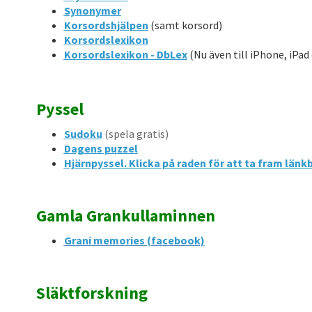
Synonymer
Korsordshjälpen
(samt korsord)
Korsordslexikon
Korsordslexikon - DbLex
(Nu även till iPhone, iPad
​Pyssel
Sudoku
(spela gratis)
Dagens puzzel
Hjärnpyssel. Klicka på raden för att ta fram länk
Gamla Grankullaminnen
Grani memories (facebook)
Släktforskning