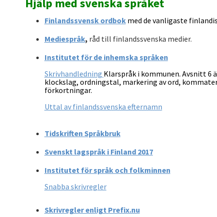
Hjälp med svenska språket
Finlandssvensk ordbok
med de vanligaste finlandi
Mediespråk
,
råd till finlandssvenska medier.
Institutet för de inhemska språken
Skrivhandledning
Klarspråk i kommunen.
Avsnitt 6 ä
klockslag, ordningstal, markering av ord, kommater
förkortningar.
Uttal av finlandssvenska efternamn
Tidskriften Språkbruk
Svenskt lagspråk i Finland 2017
Institutet för språk och folkminnen
Snabba skrivregler
Skrivregler enligt Prefix.nu