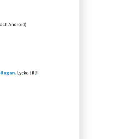
 och Android)
bilagan.
Lycka till!!