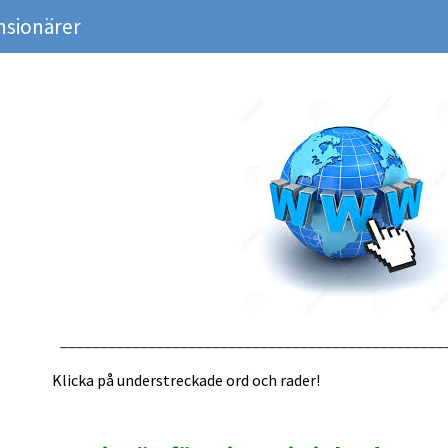
nsionärer
________________________________________________
Klicka på understreckade ord och rader!