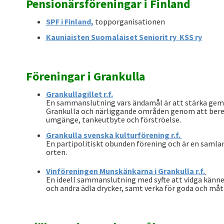
Pensionärsföreningar i Finland
SPF i Finland,
topporganisationen
Kauniaisten Suomalaiset Seniorit ry KSS ry
Föreningar i Grankulla
Grankullagillet r.f.
En sammanslutning vars ändamål är att stärka gem
Grankulla och närliggande områden genom att bereda
umgänge, tankeutbyte och förströelse.
Grankulla svenska kulturförening r.f.
En partipolitiskt obunden förening och är en samlan
orten.
Vinföreningen Munskänkarna i Grankulla r.f.
En ideell sammanslutning med syfte att vidga kän
och andra ädla drycker, samt verka för goda och måt