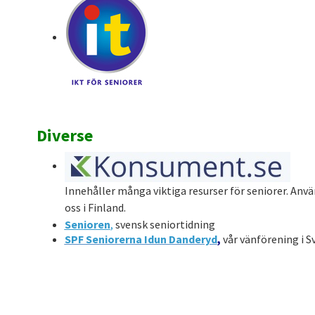
Diverse
Innehåller många viktiga resurser för seniorer. Anvä
oss i Finland.
Senioren
,
svensk seniortidning
SPF Seniorerna Idun Danderyd
,
vår vänförening i S