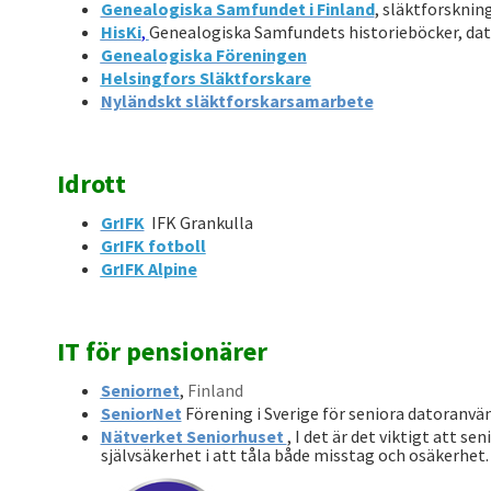
Genealogiska Samfundet i Finland
, släktforsknin
HisKi
,
Genealogiska Samfundets historieböcker, da
Genealogiska Föreningen
Helsingfors Släktforskare
Nyländskt släktforskarsamarbete
Idrott
GrIFK
IFK Grankulla
GrIFK fotboll
GrIFK Alpine
IT för pensionärer
Seniornet
,
Finland
SeniorNet
Förening i Sverige för seniora datoranvä
Nätverket Seniorhuset
, I det är det viktigt att s
självsäkerhet i att tåla både misstag och osäkerhet.