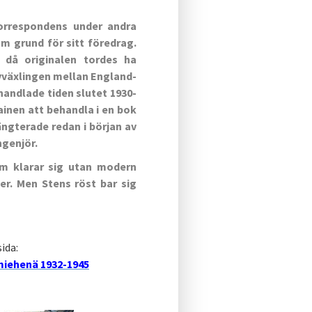
orrespondens under andra
m grund för sitt föredrag.
 då originalen tordes ha
evväxlingen mellan England-
andlade tiden slutet 1930-
ainen att behandla i en bok
ngterade redan i början av
ngenjör.
som klarar sig utan modern
er. Men Stens röst bar sig
ida:
miehenä 1932-1945