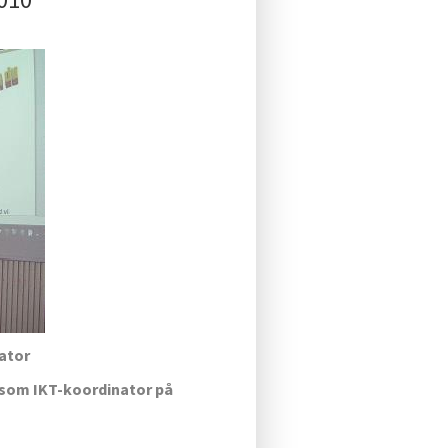
nator
e som IKT-koordinator på