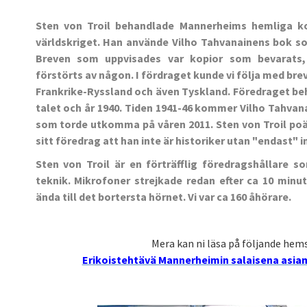
Sten von Troil behandlade Mannerheims hemliga k
världskriget. Han använde Vilho Tahvanainens bok so
Breven som uppvisades var kopior som bevarats,
förstörts av någon. I fördraget kunde vi följa med br
Frankrike-Ryssland och även Tyskland. Föredraget beh
talet och år 1940. Tiden 1941-46 kommer Vilho Tahvan
som torde utkomma på våren 2011. Sten von Troil poä
sitt föredrag att han inte är historiker utan "endast" i
Sten von Troil är en förträfflig föredragshållare 
teknik. Mikrofoner strejkade redan efter ca 10 minut
ända till det bortersta hörnet. Vi var ca 160 åhörare.
Mera kan ni läsa på följande hems
Erikoistehtävä Mannerheimin salaisena asia