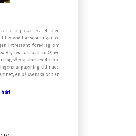
ckor och pojkar. Syftet med
 I Finland har scoutingen ca
gen intressant föredrag om
d BP, dvs Lord och fru Olave
u idag så populärt med stora
ingens anpassning till nuet.
ämnet, en på svenska och en
 här)
010