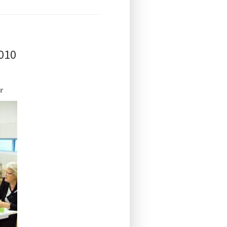
010
r