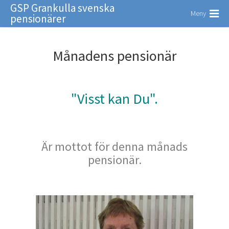
GSP Grankulla svenska
Meny
pensionärer
Månadens pensionär
"Visst kan Du".
Ä
r mottot för denna månads
pensionär.