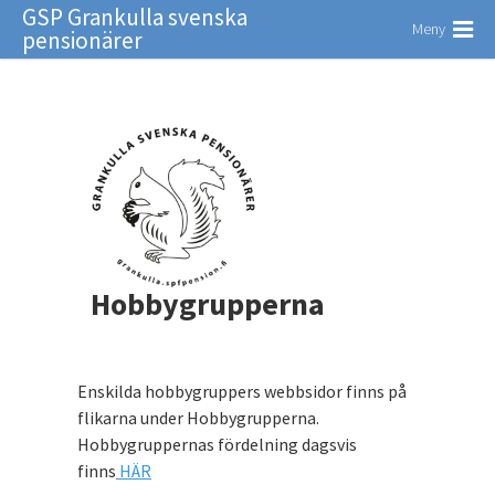
GSP Grankulla svenska
Meny
pensionärer
Hobbygrupperna
Enskilda hobbygruppers webbsidor finns på
flikarna under Hobbygrupperna.
Hobbygruppernas fördelning dagsvis
finns
HÄR