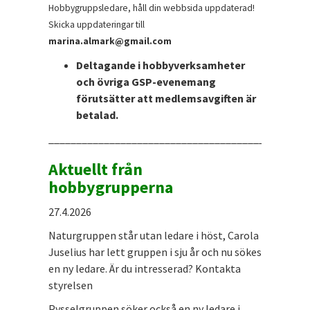
Hobbygruppsledare, håll din webbsida uppdaterad!
Skicka uppdateringar till
marina.almark@gmail.com
Deltagande i hobbyverksamheter
och övriga GSP-evenemang
förutsätter att medlemsavgiften är
betalad.
_______________________________________________
Aktuellt från
hobbygrupperna
27.4.2026
Naturgruppen står utan ledare i höst, Carola
Juselius har lett gruppen i sju år och nu sökes
en ny ledare. Är du intresserad? Kontakta
styrelsen
Pysselgruppen söker också en ny ledare i