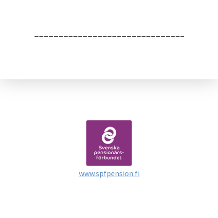
_____________________________________
www.spfpension.fi