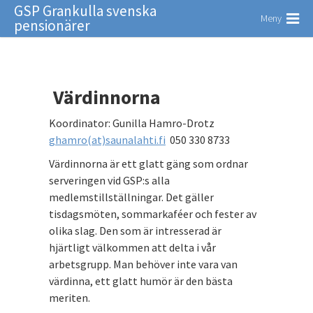
GSP Grankulla svenska
Meny
pensionärer
Värdinnorna
Koordinator: Gunilla Hamro-Drotz
ghamro(at)saunalahti.fi
050 330 8733
Värdinnorna är ett glatt gäng som ordnar
serveringen vid GSP:s alla
medlemstillställningar. Det gäller
tisdagsmöten, sommarkaféer och fester av
olika slag. Den som är intresserad är
hjärtligt välkommen att delta i vår
arbetsgrupp. Man behöver inte vara van
värdinna, ett glatt humör är den bästa
meriten.