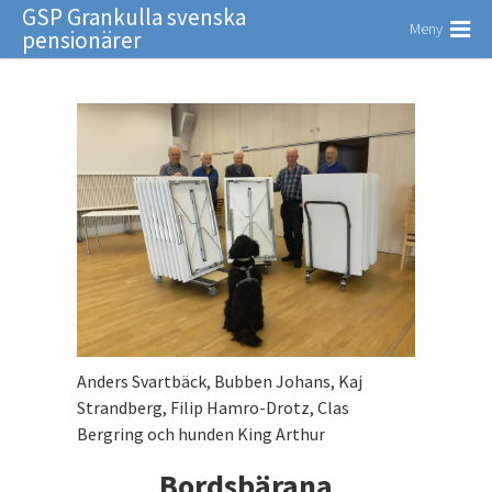
GSP Grankulla svenska
Meny
pensionärer
Anders Svartbäck, Bubben Johans, Kaj
Strandberg, Filip Hamro-Drotz, Clas
Bergring och hunden King Arthur
Bordsbärana