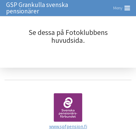
GSP Grankulla svenska
Meny
pensionärer
Se dessa på Fotoklubbens
huvudsida.
www.spfpension.fi