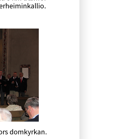
rheiminkallio.
fors domkyrkan.