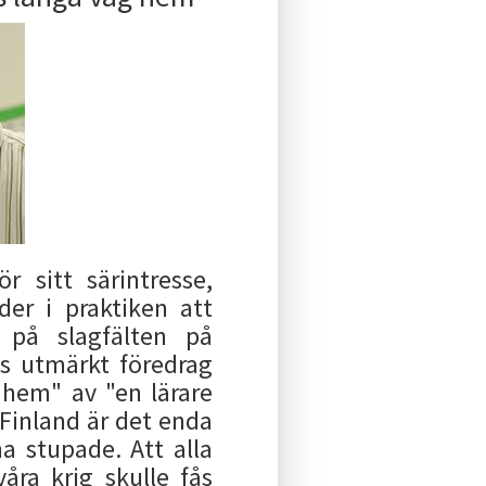
r sitt särintresse,
der i praktiken att
 på slagfälten på
les utmärkt föredrag
hem" av "en lärare
 Finland är det enda
a stupade. Att alla
åra krig skulle fås