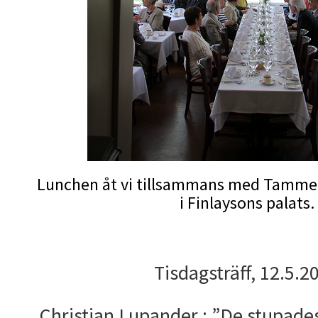
Lunchen åt vi tillsammans med Tammer
i Finlaysons palats.
Tisdagsträff, 12.5.2
Christian Lupander : ”De stupade