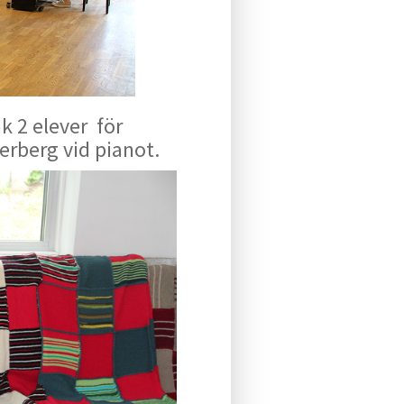
k 2 elever för
rberg vid pianot.