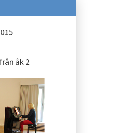
2015
från åk 2