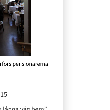
fors pensionärerna
015
s långa väg hem”