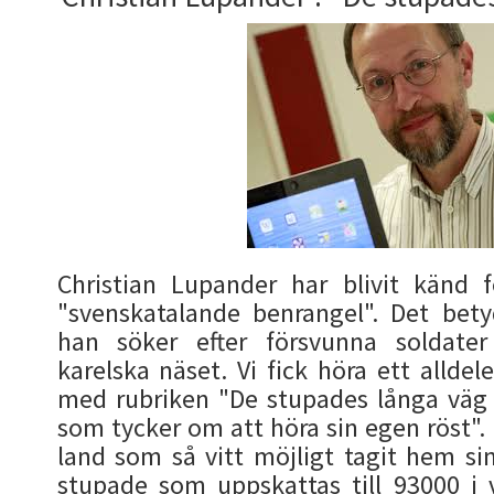
Christian Lupander har blivit känd fö
"svenskatalande benrangel". Det bety
han söker efter försvunna soldater
karelska näset. Vi fick höra ett allde
med rubriken "De stupades långa väg 
som tycker om att höra sin egen röst".
land som så vitt möjligt tagit hem sin
stupade som uppskattas till 93000 i v