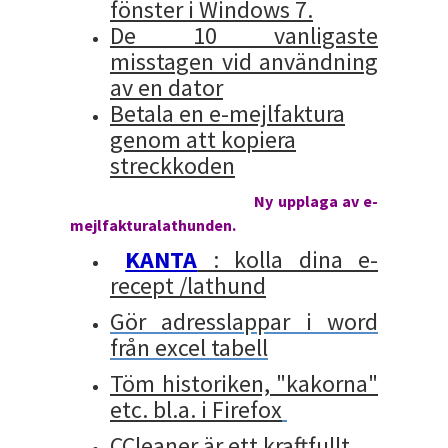
fönster i Windows 7.
De 10 vanligaste
misstagen vid användning
av en dator
Betala en e-mejlfaktura
genom att kopiera
streckkoden
Ny upplaga av e-
mejlfakturalathunden.
KANTA
: kolla dina e-
recept /lathund
Gör adresslappar i word
från excel tabell
Töm historiken, "kakorna"
etc. bl.a. i Firefox
CCleaner är ett kraftfullt