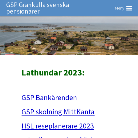
GSP Grankulla svenska
Meny
pensionärer
Lathundar 2023:
GSP Bankärenden
GSP skolning MittKanta
HSL reseplanerare 2023