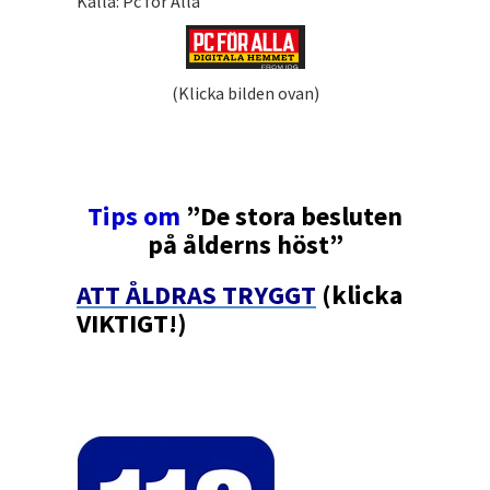
Källa: Pc för Alla
(Klicka bilden ovan)
Tips om
”De stora besluten
på ålderns höst”
ATT ÅLDRAS TRYGGT
(klicka
VIKTIGT!)